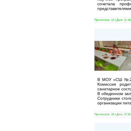
сочетала проф
представителями
Просмотров:
14
|
Дата:
31 И
В МОУ «СШ №2» 
Комиссия родит
санитарное сост
В обеденном зал
Сотрудники стол
организации пита
Просмотров:
34
|
Дата:
22 М