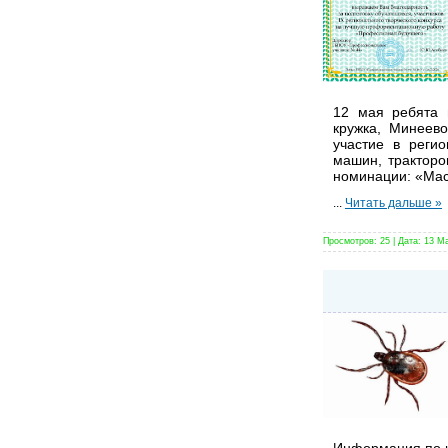
12 мая ребята 
кружка, Минеев
участие в реги
машин, тракторо
номинации: «Мас
...
Читать дальше »
Просмотров:
25
|
Дата:
13 М
Информация по 