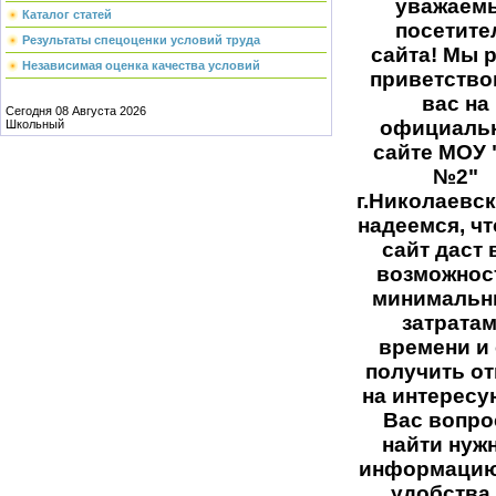
уважаем
Каталог статей
посетите
Результаты спецоценки условий труда
сайта! Мы 
Независимая оценка качества условий
приветство
вас на
Сегодня 08 Августа 2026
официаль
Школьный
сайте МОУ
№2"
г.Николаевс
надеемся, чт
сайт даст 
возможнос
минималь
затрата
времени и
получить о
на интерес
Вас вопро
найти нуж
информацию
удобства