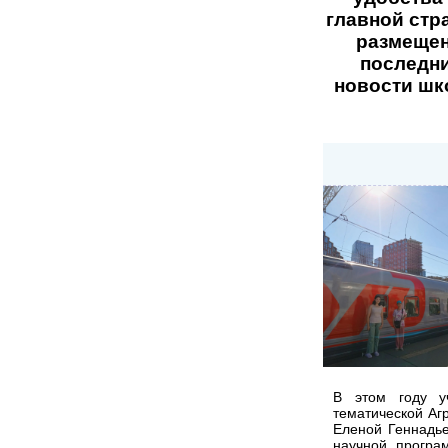
главной стр
размеще
последн
новости шк
В этом году у
тематической Агр
Еленой Геннадье
научной програ