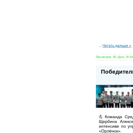
...
Читать дальше »
Просмотров:
46
|
Дата:
30 Ап
Победител
💪Команда Сре
Щербина Алексе
интенсиве по у
«Орлёнок».